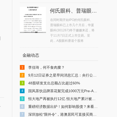
何氏眼科、普瑞眼科11月7日上市 A股眼科赛道个股达5只
在同时期开始IPO的何氏眼科、
普瑞眼科已上市几个月后，华厦
眼科(301267)终于姗姗来迟，将
于11月7日正式上市交易。至
润
此，A股眼科赛道个股将
金融动态
李佳琦，何不食肉糜？
1
9月12日证券之星早间消息汇总：央行公布重磅数据
2
48股研发支出总额占比超过60%
3
国风茶饮品牌茶花絮完成1000万元Pre-A轮融资
4
恒大地产再被执行12亿 恒大地产累计被执行超549亿
5
重磅经济数据出炉！如何影响股债？来看解读
6
万
深圳放松“限外令”，港澳居民可直接买商办物业，中介：有人连夜冒雨买楼
7