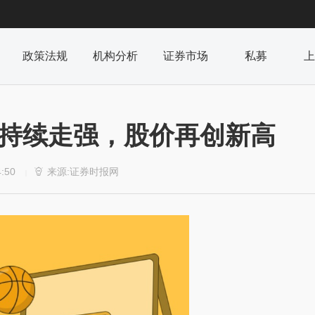
政策法规
机构分析
证券市场
私募
上
子持续走强，股价再创新高
4:50
来源:证券时报网

|