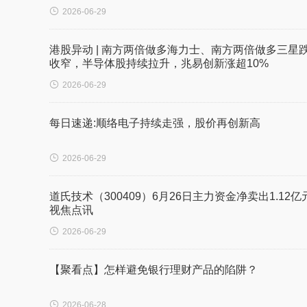

2026-06-29
港股异动 | 南方两倍做多海力士、南方两倍做多三星
收窄，半导体股持续拉升，兆易创新涨超10%

2026-06-29
每日速递:顺络电子持续走强，股价再创新高

2026-06-29
道氏技术（300409）6月26日主力资金净卖出1.12亿
视焦点讯

2026-06-29
【聚看点】怎样避免银行理财产品的陷阱？

2026-06-28