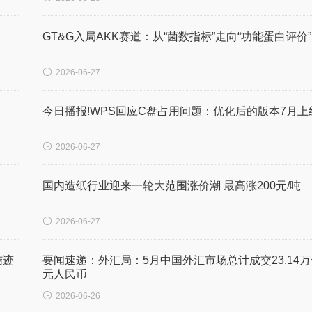
GT&G入局AKK赛道：从“菌数指标”走向“功能蛋白评价”

2026-06-27
今日播报!WPS回应C盘占用问题：优化后的版本7月上

2026-06-27
国内造纸行业迎来一轮大范围涨价潮 最高涨200元/吨

2026-06-27
结迹
要闻速递：外汇局：5月中国外汇市场总计成交23.14万
元人民币

2026-06-26