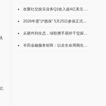
欢聚社交娱乐业务Q1收入超4亿美元 核心业务重回增长轨道
2026年度“沪惠保” 5月25日参保正式开启 科技赋能 服务提质 持续深化惠民初心
从硬件到生态，绿联携手易烊千玺探索“联接未来”的无限可能
线
丰田金融服务矩阵：以全生命周期生态绘就汽车消费多元化新蓝图
亿