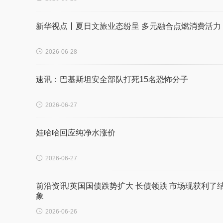
新华视点丨夏日文旅业态纷呈 多元融合点燃消费活力

2026-06-28
速讯：巴基斯坦安全部队打死15名恐怖分子

2026-06-27
娃哈哈回应纯净水涨价

2026-06-27
前沿资讯!英国国债跌势扩大 长债领跌 市场现获利了
象

2026-06-26