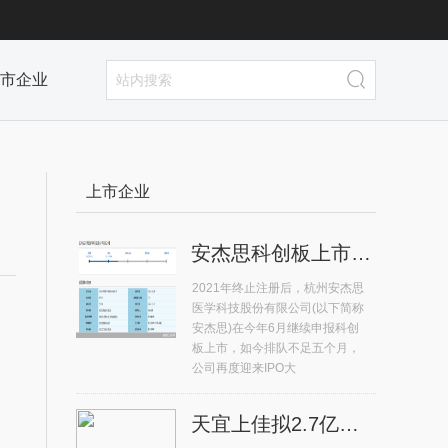
市企业
上市企业
安杰思科创板上市排队不足五个月 再度迎来IPO大考
2021年终止注册后，杭州安杰思
医学科技股份有限公司(以下简称
安杰思)在今年6月继续申报科创
板上市，如今排队不足五个月，
公司再度迎来IPO大
天宜上佳拟2.7亿元收购晶熠阳90%股权 系高铁动车组供应商