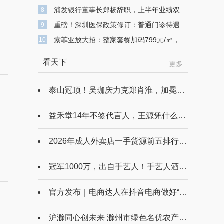
浦发银行董事长郑杨辞职，上半年业绩双降，不良贷款余额743亿元
8
重磅！深圳医保政策修订：普通门诊待遇提升 高额医疗费用可“二次报销”
9
索菲亚放大招：整家套餐加码799元/㎡，打造高品质整家定制
10
看天下
更多
月
泰山冠顶！吴珈庆力克郑肖淮，加冕台球史上首位“千万先生”，闪耀全球台球赛事最高殿堂!
益禾堂14年不签代言人，王源凭什么成了“第一个”？
2026年成人外卖店一手货源前五排行榜 批发市场实探、拿货技巧与正品核验指南
负
冠军1000万，出自手艺人！手艺人酒重磅加码，台球史上首个冠军1000万！
官方发布｜电商达人在抖音电商做好“结算”的N种路径
沪滁同心创未来 滁州市绿色名优农产品入沪要素对接会举办