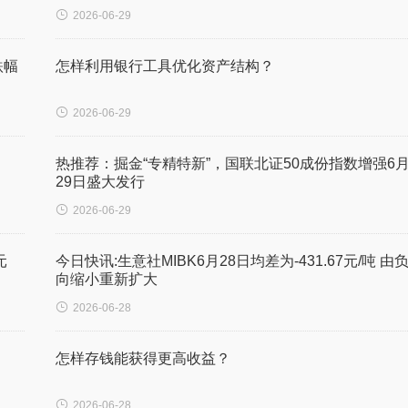

2026-06-29
跌幅
怎样利用银行工具优化资产结构？

2026-06-29
热推荐：掘金“专精特新”，国联北证50成份指数增强6
29日盛大发行

2026-06-29
元
今日快讯:生意社MIBK6月28日均差为-431.67元/吨 由
向缩小重新扩大

2026-06-28
怎样存钱能获得更高收益？

2026-06-28