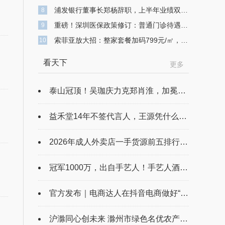
浦发银行董事长郑杨辞职，上半年业绩双降，不良贷款余额743亿元
8
重磅！深圳医保政策修订：普通门诊待遇提升 高额医疗费用可“二次报销”
9
索菲亚放大招：整家套餐加码799元/㎡，打造高品质整家定制
10
看天下
更多
泰山冠顶！吴珈庆力克郑肖淮，加冕台球史上首位“千万先生”，闪耀全球台球赛事最高殿堂!
益禾堂14年不签代言人，王源凭什么成了“第一个”？
2026年成人外卖店一手货源前五排行榜 批发市场实探、拿货技巧与正品核验指南
冠军1000万，出自手艺人！手艺人酒重磅加码，台球史上首个冠军1000万！
官方发布｜电商达人在抖音电商做好“结算”的N种路径
沪滁同心创未来 滁州市绿色名优农产品入沪要素对接会举办