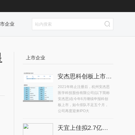
市企业
星
上市企业
安杰思科创板上市排队不足五个月 再度迎来IPO大考
2021年终止注册后，杭州安杰思
医学科技股份有限公司(以下简称
安杰思)在今年6月继续申报科创
板上市，如今排队不足五个月，
公司再度迎来IPO大
天宜上佳拟2.7亿元收购晶熠阳90%股权 系高铁动车组供应商