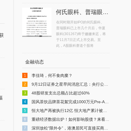
何氏眼科、普瑞眼科11月7日上市 A股眼科赛道个股达5只
在同时期开始IPO的何氏眼科、
普瑞眼科已上市几个月后，华厦
眼科(301267)终于姗姗来迟，将
获
于11月7日正式上市交易。至
此，A股眼科赛道个股将
金融动态
李佳琦，何不食肉糜？
1
9月12日证券之星早间消息汇总：央行公布重磅数据
2
48股研发支出总额占比超过60%
3
幅
国风茶饮品牌茶花絮完成1000万元Pre-A轮融资
4
恒大地产再被执行12亿 恒大地产累计被执行超549亿
5
重磅经济数据出炉！如何影响股债？来看解读
6
深圳放松“限外令”，港澳居民可直接买商办物业，中介：有人连夜冒雨买楼
7