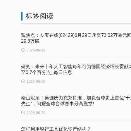
标签阅读
观焦点：友宝在线(02429)6月29日斥资73.02万港元
29.3万股

2026-06-29
研究：未来十年人工智能每年可为德国经济增长贡献0.
至0.7个百分点_每日信息

2026-06-29
泰山冠顶！吴珈庆力克郑肖淮，加冕台球史上首位“千
先生”，闪耀全球台球赛事最高殿堂!

2026-06-29
怎样利用银行工具优化资产结构？