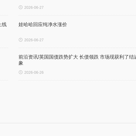

2026-06-27
上线
娃哈哈回应纯净水涨价

2026-06-27
前沿资讯!英国国债跌势扩大 长债领跌 市场现获利了结
象

2026-06-26