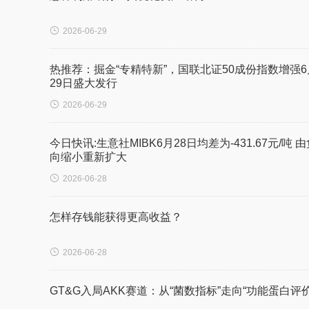

2026-06-29
热推荐：掘金“专精特新”，国联北证50成份指数增强6
29日盛大发行

2026-06-29
今日快讯:生意社MIBK6月28日均差为-431.67元/吨 
向缩小重新扩大

2026-06-28
怎样存钱能获得更高收益？

2026-06-28
GT&G入局AKK赛道：从“菌数指标”走向“功能蛋白评价