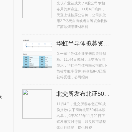
光伏产业链成为了A股公司争相
布局的新赛道。11月6日晚间，
天宜上佳披露公告称，公司拟使
用2 7亿元自有或者自筹资金收购
江苏晶熠阳新材料科
华虹半导体拟募资180亿元冲击科创板 年内排名第二
又一家半导体企业要来闯关科创
板。11月4日晚间，上交所官网
显示，华虹半导体有限公司(以下
简称华虹半导体)科创板IPO已经
获得受理，公司拟募
北交所发布北证50成份指数首发样本股 总市值占比71%
跌
11月4日，北交所发布北证50成
智
份指数(以下简称北证50)样本股
名单，拟于2022年11月21日正
式发布实时行情，以反映市场整
体运行情况，提供投资