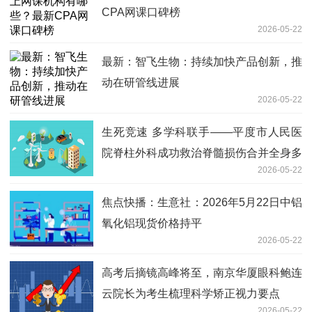
CPA网课口碑榜
2026-05-22
最新：智飞生物：持续加快产品创新，推
动在研管线进展
2026-05-22
生死竞速 多学科联手——平度市人民医
院脊柱外科成功救治脊髓损伤合并全身多
2026-05-22
发骨折危重患者
焦点快播：生意社：2026年5月22日中铝
氧化铝现货价格持平
2026-05-22
高考后摘镜高峰将至，南京华厦眼科鲍连
云院长为考生梳理科学矫正视力要点
2026-05-22