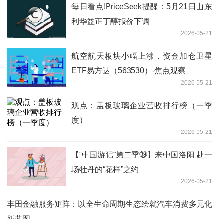
每日看点!PriceSeek提醒：5月21日山东
利华益正丁醇报价下调
2026-05-21
航空航天板块小幅上涨，资金加仓卫星
ETF易方达（563530）-焦点观察
2026-05-21
观点：盖板玻璃企业营收排行榜（一季
度）
2026-05-21
【“中国游记”第二季㊴】来中国洛阳 赴一
场牡丹的“花样”之约
2026-05-21
丰田金融服务矩阵：以全生命周期生态绘就汽车消费多元化
新蓝图