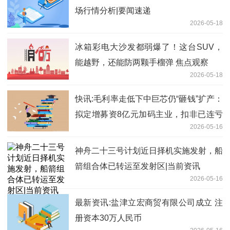
场行情分析|要闻速递
2026-05-18
冰箱彩电大沙发都弱爆了！这台SUV，
能越野，还能防两颗手榴弹 焦点观察
2026-05-18
快讯:毛利率走低下中巨芯仍“砸钱”扩产：
拟定增募资8亿元加码主业，扣非已连亏
2026-05-16
5年
神舟二十三号计划近日择机实施发射，船
箭组合体已转运至发射区|当前资讯
2026-05-16
最新资讯:盐津立宏商贸有限公司成立 注
册资本30万人民币