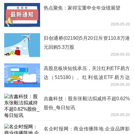
热点聚焦：家得宝重申全年业绩展望
2026-05-20
归创通桥(02190)5月20日斥资110.8万港
元回购5.3万股
2026-05-20
高股息板块短线承压，关注红利ETF易方
达（515180）、红利低波ETF易方达
2026-05-20
（563020）等产品投资机会 焦点热议
吉鑫科技：股东张毅洁拟减持不超0.62%
股份_每日短讯
2026-05-20
名企时报网：商业传播阵地 企业品牌影