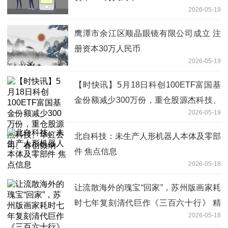
2026-05-19
鹰潭市余江区顺晶眼镜有限公司成立 注
册资本30万人民币
2026-05-19
【时快讯】5月18日科创100ETF富国基
金份额减少300万份，重仓股源杰科技、
2026-05-19
华虹公司、睿创微纳
北自科技：未生产人形机器人本体及零部
件 焦点信息
2026-05-18
让流散海外的瑰宝“回家”，苏州版画家耗
时七年复刻清代巨作《三百六十行》 精
2026-05-18
彩看点