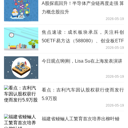
A股探底回升！半导体产业链再度走强 算
力概念股拉升
2026-05-19
焦点速读：成长板块承压，关注科创
50ETF易方达（588080）、创业板ETF
2026-05-19
易方达（159915）等产品后续走势
今日观点!刚刚，Lisa Su在上海发表演讲
2026-05-19
看点：吉利汽车因认股权获行使而发行
5.9万股
2026-05-19
福建省鳗鲡人工繁育首次培养出柳叶鳗