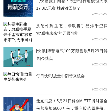
【快播报】南都：长沙银行追债恒大系
17.8亿元案 胜诉难回款？
2026-05-22
从硬件到生态，绿联携手易烊千玺探
索“联接未来”的无限可能
2026-05-22
[快讯]博菲电气109万限售股5月29日解
禁|今热点
2026-05-22
每日快讯!放量中阴带来机会
2026-05-22
焦点消息！5月21日科创AIETF博时基金
份额增加6600万份，重仓股芯原股份、