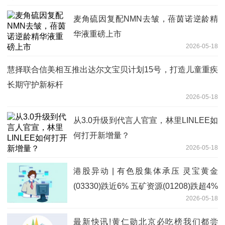
麦角硫因复配NMN去皱，蓓茵诺逆龄精
华液重磅上市
2026-05-18
慧择联合信美相互推出达尔文宝贝计划15号，打造儿童重疾
长期守护新标杆
2026-05-18
从3.0升级到代言人官宣，林里LINLEE如
何打开新增量？
2026-05-18
港股异动 | 有色股集体承压 灵宝黄金
(03330)跌近6% 五矿资源(01208)跌超4%
2026-05-18
最新快讯!黄仁勋北京必吃榜我们都尝