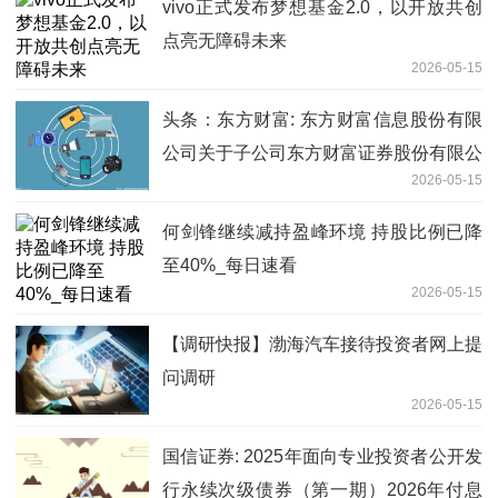
vivo正式发布梦想基金2.0，以开放共创
点亮无障碍未来
2026-05-15
头条：东方财富: 东方财富信息股份有限
公司关于子公司东方财富证券股份有限公
2026-05-15
司2025年度第十一期短期融资券兑付完
成的公告
何剑锋继续减持盈峰环境 持股比例已降
至40%_每日速看
2026-05-15
【调研快报】渤海汽车接待投资者网上提
问调研
2026-05-15
国信证券: 2025年面向专业投资者公开发
行永续次级债券（第一期）2026年付息