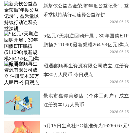
新茶饮公益基金荣膺“年度公益记录”，益
禾堂以持续行动诠释公益深耕
2026-05-15
5亿元7天期逆回购开展，30年国债ETF
鹏扬(511090)最新规模264.53亿元|焦点
2026-05-15
讯息
昭通鑫顺再生资源有限公司成立 注册资
本30万人民币-今日观点
2026-05-15
景洪市嘉谭美容店（个体工商户）成立
注册资本1万人民币
2026-05-15
5月15日生意社PC基准价为16266.67元/