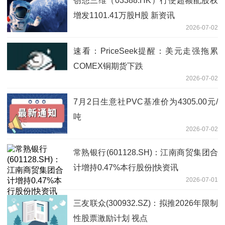
创想三维（03388.HK）行使超额配股权
增发1101.41万股H股 新资讯
2026-07-02
速看：PriceSeek提醒：美元走强拖累
COMEX铜期货下跌
2026-07-02
7月2日生意社PVC基准价为4305.00元/
吨
2026-07-02
常熟银行(601128.SH)：江南商贸集团合
计增持0.47%本行股份|快资讯
2026-07-01
三友联众(300932.SZ)：拟推2026年限制
性股票激励计划 视点