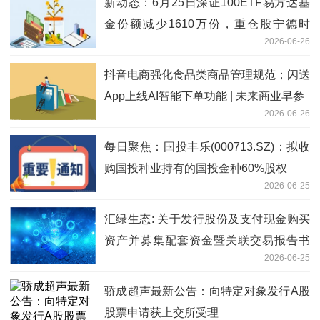
新动态：6月25日深证100ETF易方达基
金份额减少1610万份，重仓股宁德时
2026-06-26
代、中际旭创、新易盛
抖音电商强化食品类商品管理规范；闪送
App上线AI智能下单功能 | 未来商业早参
2026-06-26
每日聚焦：国投丰乐(000713.SZ)：拟收
购国投种业持有的国投金种60%股权
2026-06-25
汇绿生态: 关于发行股份及支付现金购买
资产并募集配套资金暨关联交易报告书
2026-06-25
（草案）（修订稿）修订说明的公告-观
点
骄成超声最新公告：向特定对象发行A股
股票申请获上交所受理