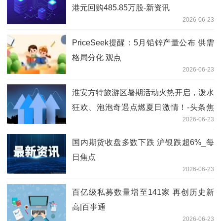
港元回购485.85万股-新资讯
2026-06-23
PriceSeek提醒：5月铅锌产量公布 供需
格局分化 观点
2026-06-23
淮安方特旅游区暑期活动火热开启，泼水
狂欢、泡泡奇遇点燃夏日激情！-头条焦
2026-06-23
点
国内期货收盘多数下跌 沪银跌超6%_每
日焦点
2026-06-23
百亿级私募数量增至141家 再创历史新
高|百事通
2026-06-23