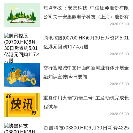
焦点热文：安集科技: 中信证券股份有限
公司关于安集微电子科技（上海）股份有
2026-06-30
限公司股东向特定机构投资者询价转让股
份相关资格的核查意见
腾讯控股(00700.HK)6月30日斥资约5.01
亿港元回购117.4万股
2026-06-30
交行盐城城中支行面向新就业群体开展金
融知识宣传|今日要闻
2026-06-30
重复使用火箭“力箭二号” 主发动机完成长
程试车
2026-06-30
协鑫科技(03800.HK)6月30日耗资4225