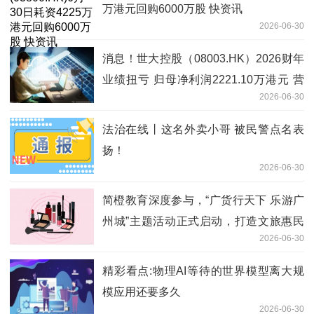
万港元回购6000万股 快资讯
2026-06-30
消息！世大控股（08003.HK）2026财年
业绩扭亏 归母净利润2221.10万港元 营
2026-06-30
收同比降23.84%
法治在线丨这名外卖小哥 被民警点名表
扬！
2026-06-30
简橙教育深度参与，“广货行天下 乐游广
州城”主题活动正式启动，打造文旅惠民
2026-06-30
新范式|最新资讯
精彩看点:物理AI等待的世界模型离大规
模应用还要多久
2026-06-30