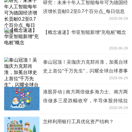
研究：未来十年人工智能每年可为德国经
济增长贡献0.2至0.7个百分点_每日信息
2026-06-29
【概念速递】华亚智能新增“充电桩”概念
2026-06-29
泰山冠顶！吴珈庆力克郑肖淮，加冕台球
史上首位“千万先生”，闪耀全球台球赛事
2026-06-29
最高殿堂!
港股异动 | 南方两倍做多海力士、南方两
倍做多三星跌幅收窄，半导体股持续拉
2026-06-29
升，兆易创新涨超10%
怎样利用银行工具优化资产结构？