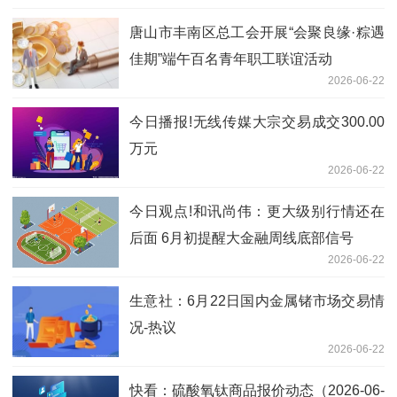
唐山市丰南区总工会开展“会聚良缘·粽遇
佳期”端午百名青年职工联谊活动
2026-06-22
今日播报!无线传媒大宗交易成交300.00
万元
2026-06-22
今日观点!和讯尚伟：更大级别行情还在
后面 6月初提醒大金融周线底部信号
2026-06-22
生意社：6月22日国内金属锗市场交易情
况-热议
2026-06-22
快看：硫酸氧钛商品报价动态（2026-06-