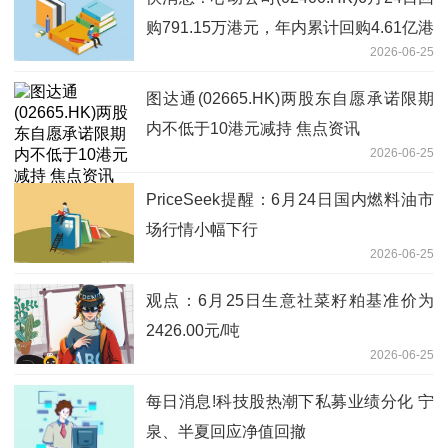
购791.15万港元，年内累计回购4.61亿港
2026-06-25
元
图达通(02665.HK)两股东自愿承诺限期
内不低于10港元减持 焦点资讯
2026-06-25
PriceSeek提醒：6月24日国内燃料油市
场行情小幅下行
2026-06-25
观点：6月25日生意社菜籽粕基准价为
2426.00元/吨
2026-06-25
每日消息!科技股热潮下私募业绩分化 宁
泉、半夏回应净值回撤