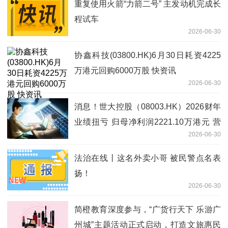
重复使用火箭“力箭二号” 主发动机完成长
程试车
2026-06-30
协鑫科技(03800.HK)6月30日耗资4225
万港元回购6000万股 快资讯
2026-06-30
消息！世大控股（08003.HK）2026财年
业绩扭亏 归母净利润2221.10万港元 营
2026-06-30
收同比降23.84%
法治在线丨这名外卖小哥 被民警点名表
扬！
2026-06-30
简橙教育深度参与，“广货行天下 乐游广
州城”主题活动正式启动，打造文旅惠民