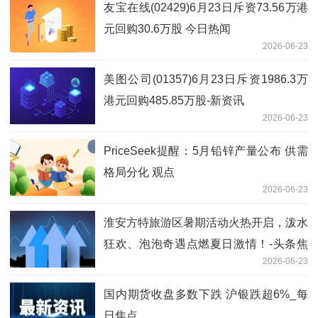
友宝在线(02429)6月23日斥资73.56万港
元回购30.6万股 今日热闻
2026-06-23
美图公司(01357)6月23日斥资1986.3万
港元回购485.85万股-新资讯
2026-06-23
PriceSeek提醒：5月铅锌产量公布 供需
格局分化 观点
2026-06-23
淮安方特旅游区暑期活动火热开启，泼水
狂欢、泡泡奇遇点燃夏日激情！-头条焦
2026-06-23
点
国内期货收盘多数下跌 沪银跌超6%_每
日焦点