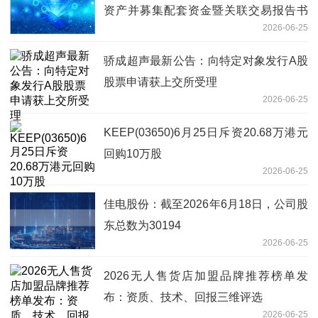
资产并募集配套资金暨关联交易报告书
2026-06-25
（草案）（修订稿）修订说明的公告-观
点
骄成超声最新公告：向特定对象发行A股
股票申请获上交所受理
2026-06-25
KEEP(03650)6月25日斥资20.68万港元
回购10万股
2026-06-25
佳电股份：截至2026年6月18日，公司股
东总数为30194
2026-06-25
2026无人售货店加盟品牌推荐榜单发
布：资质、技术、回报三维评选
2026-06-25