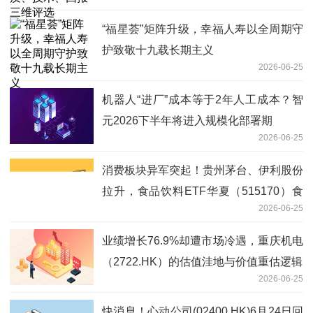
“福星荟”矩阵升级，幸福人寿以全周期守
护致敬十九载长期主义
2026-06-25
机器人“进厂”成本等于2年人工成本？智
元2026下半年将进入规模化部署期
2026-06-25
消费板块异军突起！贵州茅台、伊利股份
拉升，食品饮料ETF华夏（515170）食
2026-06-25
品ETF华夏（159151）上扬_最新
业绩增长76.9%却遭市场冷遇，重庆机电
（2722.HK）的估值洼地与价值重估逻辑
2026-06-25
快消息！心动公司(02400.HK)6月24日回