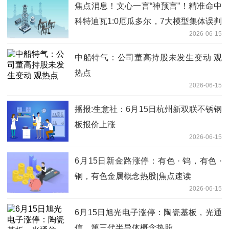
焦点消息！文心一言“神预言”！精准命中
科特迪瓦1:0厄瓜多尔，7大模型集体误判
2026-06-15
平局
中船特气：公司董高持股未发生变动 观
热点
2026-06-15
播报:生意社：6月15日杭州新双联不锈钢
板报价上涨
2026-06-15
6月15日新金路涨停：有色 · 钨，有色 ·
铜，有色金属概念热股|焦点速读
2026-06-15
6月15日旭光电子涨停：陶瓷基板，光通
信，第三代半导体概念热股