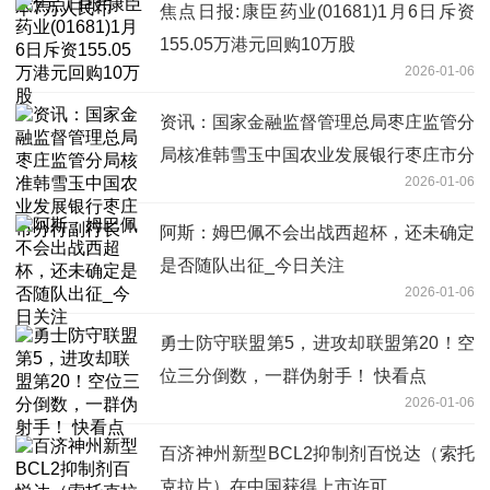
焦点日报:康臣药业(01681)1月6日斥资
155.05万港元回购10万股
2026-01-06
资讯：国家金融监督管理总局枣庄监管分
局核准韩雪玉中国农业发展银行枣庄市分
2026-01-06
行副行长
阿斯：姆巴佩不会出战西超杯，还未确定
是否随队出征_今日关注
2026-01-06
勇士防守联盟第5，进攻却联盟第20！空
位三分倒数，一群伪射手！ 快看点
2026-01-06
百济神州新型BCL2抑制剂百悦达（索托
克拉片）在中国获得上市许可