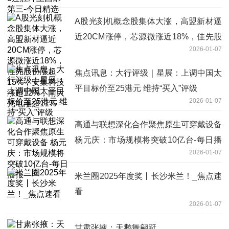
A股光刻机概念股集体大涨，高盟新材逼
近20CM涨停，芯源微涨近18%，佳先股
2026-01-07
份涨超15%，安集科技涨超12%，南大光
电涨超11%
焦点讯息：大行评级｜星展：上调中国太
平目标价至25港元 维持“买入”评级
2026-01-07
高通与联想深化合作聚焦原生可穿戴设备
杨元庆：市场规模将突破10亿台-每日播
2026-01-07
报
米兰圈2025年度奖丨长沙米兰！_焦点速
看
2026-01-07
甘肃张掖：天鹅舞翩跹