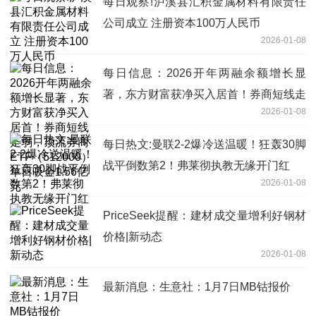
每日观察!泸溪县汇积金属材料有限责任
公司成立 注册资本100万人民币
2026-01-08
每日信息：2026开年两融余额增长显
著，东方财富获净买入居首！券商短线走
2026-01-08
弱，顶流券商ETF（512000）单日吸金
1.56亿元
每日热文:曼联2-2爆冷送温暖！狂轰30脚
战平倒数第2！弗莱彻执教无缘开门红
2026-01-08
PriceSeek提醒：建材成交量增利好钢材
价格|新动态
2026-01-08
最新消息：生意社：1月7日MB钴报价