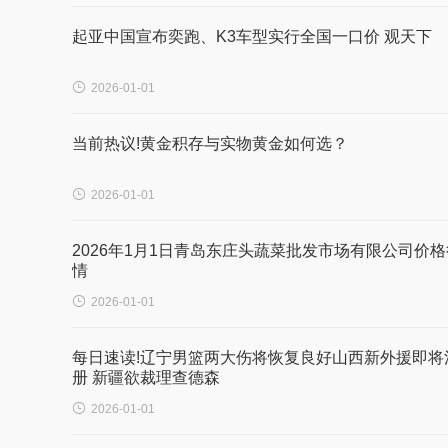
起亚中国宣布奕跑、K3车型实行全国一口价 观天下

2026-01-01
当前热议!黄金积存与实物黄金如何选？

2026-01-01
2026年1月1日青岛东庄头蔬菜批发市场有限公司价格
情

2026-01-01
每日速读!辽宁男篮两大伤将恢复良好山西新外援即将
册 新疆欲裁理查德森

2026-01-01