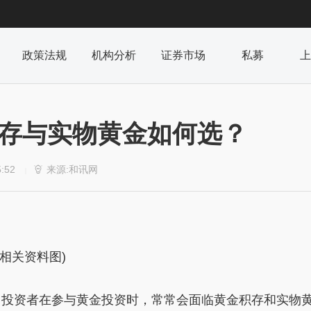
政策法规
机构分析
证券市场
私募
上
积存与实物黄金如何选？
5:52
来源:和讯网

|
(相关资料图)
。投资者在参与黄金投资时，常常会面临黄金积存和实物