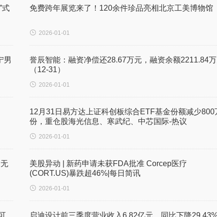
”式
免费跨年展览来了！120余件珍品亮相北京工美博物馆

2026-01-01
宁男
誉辰智能：融资净偿还28.67万元，融资余额2211.84
（12-31）

2026-01-01
12月31日易方达上证科创板综合ETF基金份额减少800
份，重仓股海光信息、寒武纪、中芯国际-热议

2026-01-01
一无
美股异动 | 新药申请未获FDA批准 Corcep医疗
(CORT.US)暴跌超46%|每日简讯

2026-01-01
可
启迪设计前三季度营业收入6.82亿元，同比下降29.43