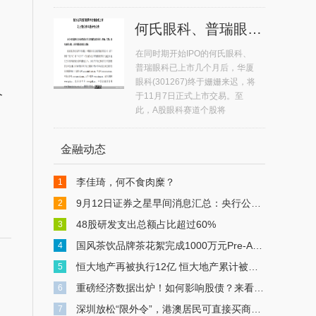
何氏眼科、普瑞眼科11月7日上市 A股眼科赛道个股达5只
在同时期开始IPO的何氏眼科、
普瑞眼科已上市几个月后，华厦
眼科(301267)终于姗姗来迟，将
个
于11月7日正式上市交易。至
此，A股眼科赛道个股将
，
金融动态
李佳琦，何不食肉糜？
1
9月12日证券之星早间消息汇总：央行公布重磅数据
2
48股研发支出总额占比超过60%
3
国风茶饮品牌茶花絮完成1000万元Pre-A轮融资
4
月
恒大地产再被执行12亿 恒大地产累计被执行超549亿
5
重磅经济数据出炉！如何影响股债？来看解读
6
深圳放松“限外令”，港澳居民可直接买商办物业，中介：有人连夜冒雨买楼
7