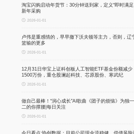
淘宝闪购启动年货节：30分钟送到家，定义“即时满足
新年采购

2026-01-01
卢伟是重感情的，早早撤下沃夫顿等主力，否则，辽
篮输的更多

2026-01-01
12月31日华宝上证科创板人工智能ETF基金份额减少
1500万份，重仓股澜起科技、芯原股份、寒武纪

2026-01-01
做自己最棒！“润心成长”AI歌曲《团子的烦恼》为独
二的你撑腰|每日关注

2026-01-01
今日看点:协创数据：目前公司现金流稳健，偿债风险