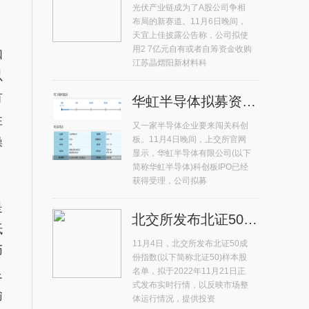
光伏产业链成为了A股公司争相
布局的新赛道。11月6日晚间，
天宜上佳披露公告称，公司拟使
用2 7亿元自有或者自筹资金收购
如
江苏晶熠阳新材料科
以
有
华虹半导体拟募资180亿元冲击科创板 年内排名第二
性
又一家半导体企业要来闯关科创
板。11月4日晚间，上交所官网
操
显示，华虹半导体有限公司(以下
简称华虹半导体)科创板IPO已经
获得受理，公司拟募
是
北交所发布北证50成份指数首发样本股 总市值占比71%
抵
11月4日，北交所发布北证50成
币
份指数(以下简称北证50)样本股
足
名单，拟于2022年11月21日正
式发布实时行情，以反映市场整
输
体运行情况，提供投资