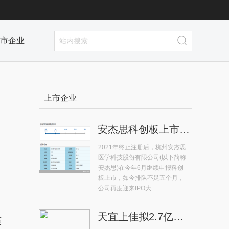
市企业
上市企业
安杰思科创板上市排队不足五个月 再度迎来IPO大考
2021年终止注册后，杭州安杰思
医学科技股份有限公司(以下简称
安杰思)在今年6月继续申报科创
板上市，如今排队不足五个月，
公司再度迎来IPO大
天宜上佳拟2.7亿元收购晶熠阳90%股权 系高铁动车组供应商
黄