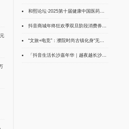
和熙论坛·2025第十届健康中国医药连锁发展论坛在泰州举办
抖音商城年终狂欢季双旦阶段消费券来了！多品类热卖引爆年末生意
万元
“文旅+电竞”：濮院时尚古镇化身“无界竞技场” 打破次元壁
「抖音生活长沙嘉年华｜越夜越长沙」“湘”当出彩——长沙好店2.0正式出道！
万
%