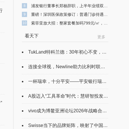
浦发银行董事长郑杨辞职，上半年业绩双降，不良贷款余额743亿元
8
行
重磅！深圳医保政策修订：普通门诊待遇提升 高额医疗费用可“二次报销”
9
索菲亚放大招：整家套餐加码799元/㎡，打造高品质整家定制
10
看天下
更多
TukLand特科兰德：30年初心不变，让健康回归系统与平衡
连接全球视，Newline助力比利时联合商学院（UBI）打造“无界”课堂
一杯瑞幸，十分平安——平安银行瑞幸联名信用卡陪伴年轻人温暖过冬
A股迈入“工具革命”时代：慧研智投发布智能系统，探索中小投资者服务新范式
”
vivo成为博鳌亚洲论坛2026年战略合作伙伴
Swisse当下的品牌矩阵，映射了中国健康消费的哪些变化？