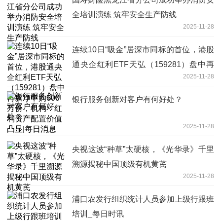
全培训演练 筑牢安全生产防线
2025-11-28
连续10日“吸金”居深市同标的首位，港股
通央企红利ETF天弘（159281）盘中再
2025-11-28
获净申购600万份，机构：红利资产配置
价值凸显|每日消息
银行服务创新对客户有何好处？
2025-11-28
央视这波“种草”太硬核，《光华录》千里
溯源揭秘中国顶级有机黄芪
2025-11-28
浦口农发行组织统计人员参加上级行跟班
培训_每日时讯