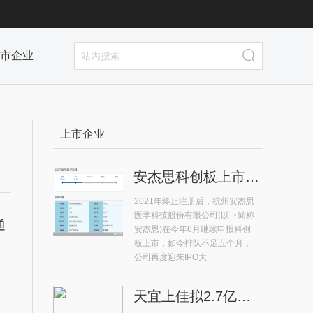
市企业
上市企业
安杰思科创板上市排队不足五个月 再度迎来IPO大考
2021年终止注册后，杭州安杰思
医学科技股份有限公司(以下简称
通
安杰思)在今年6月继续申报科创
板上市，如今排队不足五个月，
公司再度迎来IPO大
天宜上佳拟2.7亿元收购晶熠阳90%股权 系高铁动车组供应商