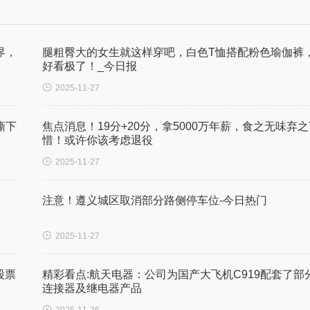
界，
腿粗臀大的女生就这样穿吧，白色T恤搭配粉色瑜伽裤
好看极了！_今日报

2025-11-27
撕下
焦点消息！19分+20分，拿5000万年薪，食之无味弃之
惜！或许你该考虑退役

2025-11-27
注意！遵义城区取消部分路侧停车位-今日热门

2025-11-27
股票
精彩看点:航天电器：公司为国产大飞机C919配套了部
连接器及继电器产品
