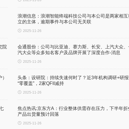
2025-11-26
浪潮信息：浪潮智能终端科技公司与本公司是两家相互
立的主体，逾期事件与本公司无关联

2025-11-26
究院
会通股份：公司与比亚迪、赛力斯、长安、上汽大众、
汽大众等众多知名客户及品牌开展了深度合作-消息

2025-11-26
户）
头条：设研院：持续失速何时了？近3年机构调研+研报
“零覆盖”，2家QFII减持

2025-11-26
七
焦点热讯:京东方A：行业整体供需存在压力，下半年折
产品出货量预计回落

2025-11-26