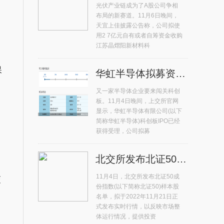
光伏产业链成为了A股公司争相
布局的新赛道。11月6日晚间，
天宜上佳披露公告称，公司拟使
用2 7亿元自有或者自筹资金收购
江苏晶熠阳新材料科
保
华虹半导体拟募资180亿元冲击科创板 年内排名第二
又一家半导体企业要来闯关科创
板。11月4日晚间，上交所官网
显示，华虹半导体有限公司(以下
简称华虹半导体)科创板IPO已经
获得受理，公司拟募
北交所发布北证50成份指数首发样本股 总市值占比71%
11月4日，北交所发布北证50成
交
份指数(以下简称北证50)样本股
名单，拟于2022年11月21日正
式发布实时行情，以反映市场整
体运行情况，提供投资