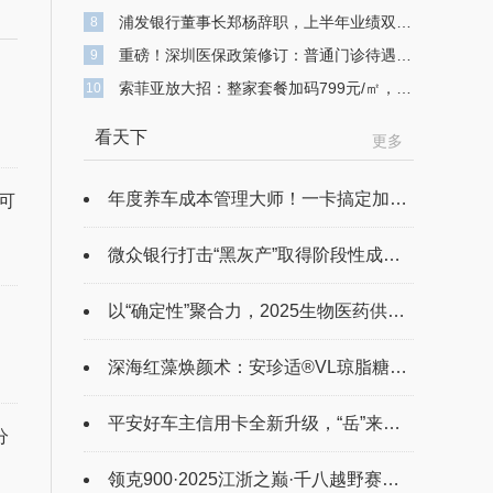
浦发银行董事长郑杨辞职，上半年业绩双降，不良贷款余额743亿元
8
重磅！深圳医保政策修订：普通门诊待遇提升 高额医疗费用可“二次报销”
9
，
索菲亚放大招：整家套餐加码799元/㎡，打造高品质整家定制
10
看天下
更多
年度养车成本管理大师！一卡搞定加油充电、保养和保险，真香！
可
微众银行打击“黑灰产”取得阶段性成果 伪冒“微众”商标侵权及不正当竞争案获判赔280万元
以“确定性”聚合力，2025生物医药供应链大会即将启幕
深海红藻焕颜术：安珍适®️VL琼脂糖重启骨相原生美
平安好车主信用卡全新升级，“岳”来越省
分
领克900·2025江浙之巅·千八越野赛鸣笛开跑