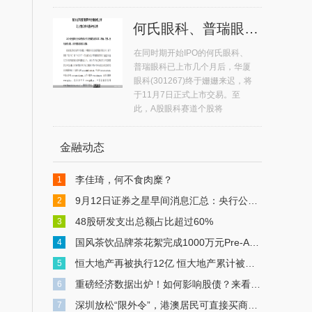
何氏眼科、普瑞眼科11月7日上市 A股眼科赛道个股达5只
在同时期开始IPO的何氏眼科、
普瑞眼科已上市几个月后，华厦
眼科(301267)终于姗姗来迟，将
于11月7日正式上市交易。至
此，A股眼科赛道个股将
金融动态
李佳琦，何不食肉糜？
1
9月12日证券之星早间消息汇总：央行公布重磅数据
2
48股研发支出总额占比超过60%
3
国风茶饮品牌茶花絮完成1000万元Pre-A轮融资
4
恒大地产再被执行12亿 恒大地产累计被执行超549亿
5
重磅经济数据出炉！如何影响股债？来看解读
6
深圳放松“限外令”，港澳居民可直接买商办物业，中介：有人连夜冒雨买楼
7