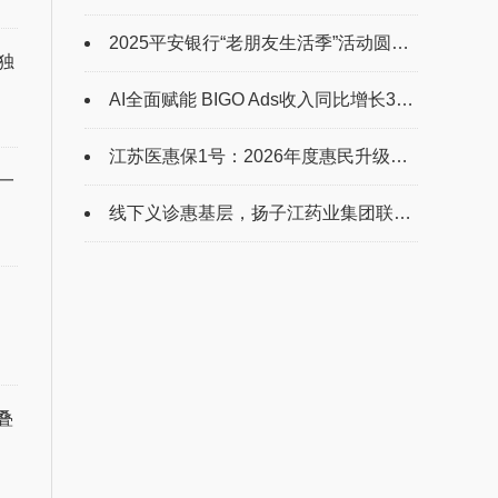
2025平安银行“老朋友生活季”活动圆满收官，金融温度书写“养老金融”新篇章
独
AI全面赋能 BIGO Ads收入同比增长33.1%
江苏医惠保1号：2026年度惠民升级！30元解锁双重医疗保障
一
线下义诊惠基层，扬子江药业集团联合国糖尿病日护航“糖友”健康
叠