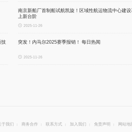
南京新船厂首制船试航凯旋！区域性航运物流中心建设
上新台阶

2025-11-26
新技
突发！内马尔2025赛季报销！ 每日热闻

2025-11-26
关于我们
商务合作
联系方式
加入我们
免责声明
网站地
|
|
|
|
|