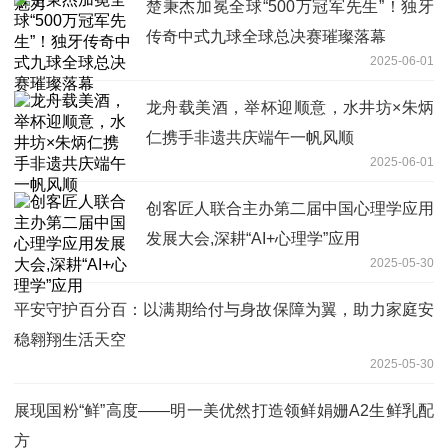
楚秉杰加冕全球“500万冠军先生”！独牙
传奇中式九球全球总决赛璀璨落幕
2025-06-01
龙舟载美酒，举杯迎顺意，水井坊×朱炳
仁携手非遗共庆端午一帆风顺
2025-06-01
创客匠人联合主办第二届中国心理学应用
发展大会,深耕“AI+心理学”应用
2025-05-30
平安守护百分百：以满期给付与身故保障为翼，助力家庭安
稳翱翔生活天空
2025-05-30
展现国粉“鲜”高度——明一美优然打造领鲜娟姗A2生鲜乳配
方