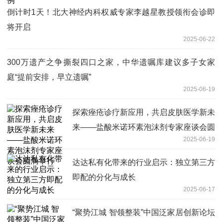
倒计时1天！北大神经内科权威专家李越星教授领衔会诊即
将开启
2025-06-22
300万遗产之争撕裂四口之家，中华遗嘱库建议多子女家
庭“提前安排，早立遗嘱”
2025-06-19
探索痤疮诊疗新应用，共启皮肤医学新未
来——盐酸米诺环素泡沫剂专家座谈会圆
2025-06-19
满举行
达达私有化带来的行业启示：独立第三方
即配的分化与成长
2025-06-17
“聚势江城 智领整装”中国泛家居创新论坛