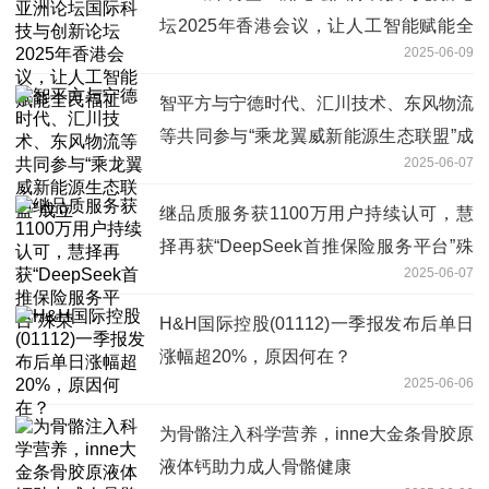
坛2025年香港会议，让人工智能赋能全
2025-06-09
民福祉
智平方与宁德时代、汇川技术、东风物流
等共同参与“乘龙翼威新能源生态联盟”成
2025-06-07
立
继品质服务获1100万用户持续认可，慧
择再获“DeepSeek首推保险服务平台”殊
2025-06-07
荣
H&H国际控股(01112)一季报发布后单日
涨幅超20%，原因何在？
2025-06-06
为骨骼注入科学营养，inne大金条骨胶原
液体钙助力成人骨骼健康