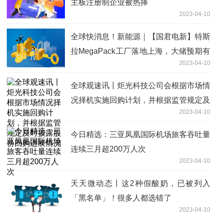
主板注册制企业被热捧
2023-04-10
全球快消息！新能源｜【国君电新】特斯
拉MegaPack工厂落地上海，大储预期有
2023-04-10
望提升
全球观速讯丨炬光科技公司会根据市场情
况择机实施回购计划，并根据监管规定及
2023-04-10
时披露股份回购进展情况
今日精选：三亚凤凰国际机场旅客吞吐量
连续三月超200万人次
2023-04-10
天天微动态丨这2种假酸奶，已被列入
「黑名单」！很多人都选错了
2023-04-10