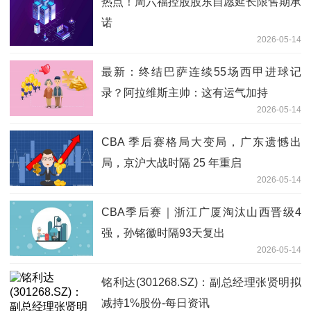
热点！周六福控股股东自愿延长限售期承
诺
2026-05-14
最新：终结巴萨连续55场西甲进球记
录？阿拉维斯主帅：这有运气加持
2026-05-14
CBA 季后赛格局大变局，广东遗憾出
局，京沪大战时隔 25 年重启
2026-05-14
CBA季后赛｜浙江广厦淘汰山西晋级4
强，孙铭徽时隔93天复出
2026-05-14
铭利达(301268.SZ)：副总经理张贤明拟
减持1%股份-每日资讯