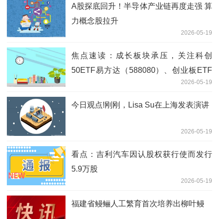
A股探底回升！半导体产业链再度走强 算
力概念股拉升
2026-05-19
焦点速读：成长板块承压，关注科创
50ETF易方达（588080）、创业板ETF
2026-05-19
易方达（159915）等产品后续走势
今日观点!刚刚，Lisa Su在上海发表演讲
2026-05-19
看点：吉利汽车因认股权获行使而发行
5.9万股
2026-05-19
福建省鳗鲡人工繁育首次培养出柳叶鳗