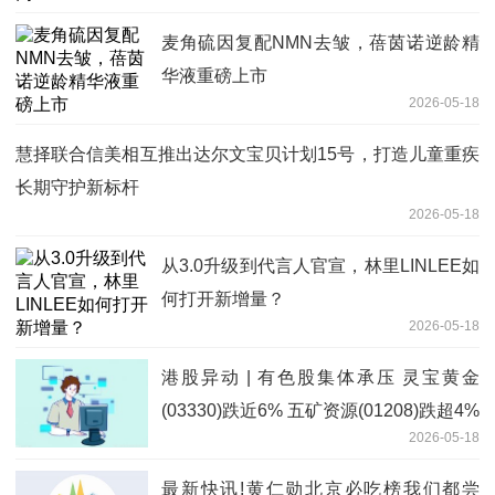
麦角硫因复配NMN去皱，蓓茵诺逆龄精
华液重磅上市
2026-05-18
慧择联合信美相互推出达尔文宝贝计划15号，打造儿童重疾
长期守护新标杆
2026-05-18
从3.0升级到代言人官宣，林里LINLEE如
何打开新增量？
2026-05-18
港股异动 | 有色股集体承压 灵宝黄金
(03330)跌近6% 五矿资源(01208)跌超4%
2026-05-18
最新快讯!黄仁勋北京必吃榜我们都尝