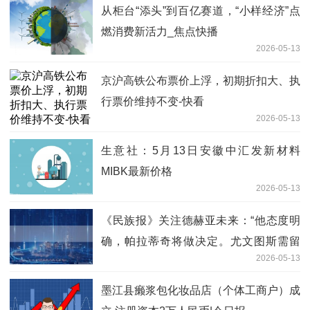
从柜台“添头”到百亿赛道，“小样经济”点
燃消费新活力_焦点快播
2026-05-13
京沪高铁公布票价上浮，初期折扣大、执
行票价维持不变-快看
2026-05-13
生意社：5月13日安徽中汇发新材料
MIBK最新价格
2026-05-13
《民族报》关注德赫亚未来：“他态度明
确，帕拉蒂奇将做决定。尤文图斯需留
2026-05-13
意”|新视野
墨江县癞浆包化妆品店（个体工商户）成