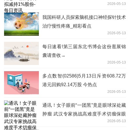
2026-05-13
我国科研人员探索脑机接口神经探针技术
治疗慢性疼痛_精彩看点
2026-05-13
每日速看!第三届东北书博会这份逛展锦
囊请查收→
2026-05-13
多点数智(02586)5月13日斥资608.72万
港元回购92.14万股 今热点
2026-05-13
通讯！女子眼前“一团黑”竟是眼球深处藏
肿瘤 武汉专家挑战高难度手术切瘤保眼
2026-05-13
守住光明