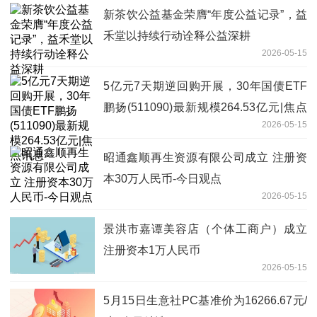
新茶饮公益基金荣膺“年度公益记录”，益
禾堂以持续行动诠释公益深耕
2026-05-15
5亿元7天期逆回购开展，30年国债ETF
鹏扬(511090)最新规模264.53亿元|焦点
2026-05-15
讯息
昭通鑫顺再生资源有限公司成立 注册资
本30万人民币-今日观点
2026-05-15
景洪市嘉谭美容店（个体工商户）成立
注册资本1万人民币
2026-05-15
5月15日生意社PC基准价为16266.67元/