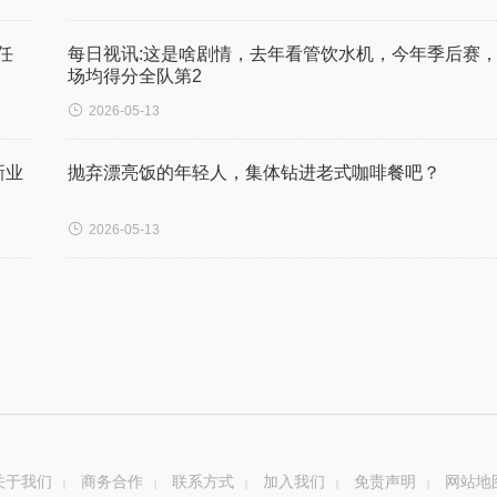
任
每日视讯:这是啥剧情，去年看管饮水机，今年季后赛
场均得分全队第2

2026-05-13
新业
抛弃漂亮饭的年轻人，集体钻进老式咖啡餐吧？

2026-05-13
关于我们
商务合作
联系方式
加入我们
免责声明
网站地
|
|
|
|
|