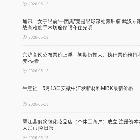

2026-05-13
通讯！女子眼前“一团黑”竟是眼球深处藏肿瘤 武汉专
战高难度手术切瘤保眼守住光明

2026-05-13
京沪高铁公布票价上浮，初期折扣大、执行票价维持
变-快看

2026-05-13
生意社：5月13日安徽中汇发新材料MIBK最新价格

2026-05-13
墨江县癞浆包化妆品店（个体工商户）成立 注册资本
人民币|今日报

2026-05-13