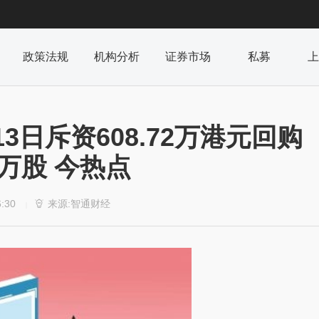
政策法规
机构分析
证券市场
私募
上
月13日斥资608.72万港元回购
14万股 今热点
6:30
来源:智通财经

|