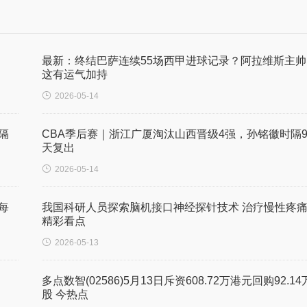
最新：终结巴萨连续55场西甲进球记录？阿拉维斯主帅
这有运气加持

2026-05-14
隔
CBA季后赛｜浙江广厦淘汰山西晋级4强，孙铭徽时隔9
天复出

2026-05-14
-每
我国科研人员探索脑机接口神经探针技术 治疗慢性疼痛
精彩看点

2026-05-13
多点数智(02586)5月13日斥资608.72万港元回购92.14
股 今热点