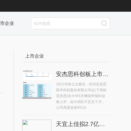
市企业
上市企业
安杰思科创板上市排队不足五个月 再度迎来IPO大考
2021年终止注册后，杭州安杰思
医学科技股份有限公司(以下简称
安杰思)在今年6月继续申报科创
板上市，如今排队不足五个月，
公司再度迎来IPO大
天宜上佳拟2.7亿元收购晶熠阳90%股权 系高铁动车组供应商