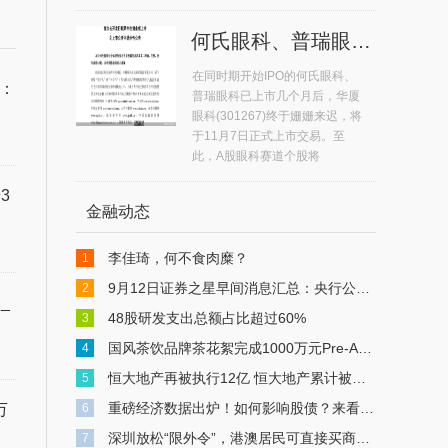
何氏眼科、普瑞眼科11月7日上市 A股眼科赛道个股达5只
在同时期开始IPO的何氏眼科、
：
普瑞眼科已上市几个月后，华厦
眼科(301267)终于姗姗来迟，将
于11月7日正式上市交易。至
此，A股眼科赛道个股将
3
金融动态
李佳琦，何不食肉糜？
1
9月12日证券之星早间消息汇总：央行公布重磅数据
2
_
48股研发支出总额占比超过60%
3
国风茶饮品牌茶花絮完成1000万元Pre-A轮融资
4
恒大地产再被执行12亿 恒大地产累计被执行超549亿
5
重磅经济数据出炉！如何影响股债？来看解读
6
万
深圳放松“限外令”，港澳居民可直接买商办物业，中介：有人连夜冒雨买楼
7