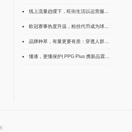
线上流量趋缓下，旺街生活以运营服务赋能实体商圈数字化转型
，
欧冠赛事热度升温，粉丝代币成为球迷数字互动新方式
品牌种草，有量更要有质：穿透人群表象，让每一次触达都直达人心
懂漆，更懂保护| PPG Plus 携新品震撼登陆九州展，百年科技美学定义汽车膜新标准
图