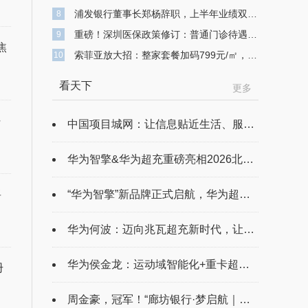
浦发银行董事长郑杨辞职，上半年业绩双降，不良贷款余额743亿元
8
重磅！深圳医保政策修订：普通门诊待遇提升 高额医疗费用可“二次报销”
9
焦
索菲亚放大招：整家套餐加码799元/㎡，打造高品质整家定制
10
看天下
更多
任
中国项目城网：让信息贴近生活、服务百姓
华为智擎&华为超充重磅亮相2026北京车展，引领运动域智能化与重卡超充化
“华为智擎”新品牌正式启航，华为超充战略及系列新品重磅发布
将
华为何波：迈向兆瓦超充新时代，让有路的地方就有高质量充电
华为侯金龙：运动域智能化+重卡超充化，推动电动汽车产业高质量发展
册
周金豪，冠军！“廊坊银行·梦启航｜在广阳”2026独牙传奇中式九球·鲲联赛第一站（廊坊）圆满落幕