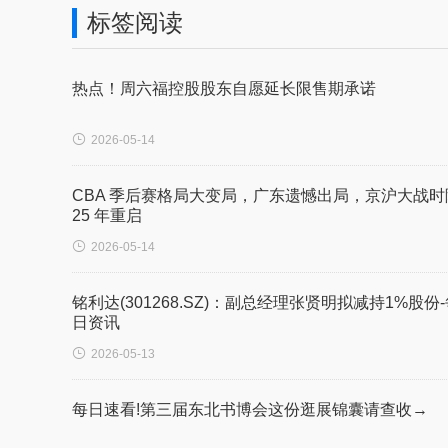
标签阅读
热点！周六福控股股东自愿延长限售期承诺

2026-05-14
CBA 季后赛格局大变局，广东遗憾出局，京沪大战时
25 年重启

2026-05-14
铭利达(301268.SZ)：副总经理张贤明拟减持1%股份
日资讯

2026-05-13
每日速看!第三届东北书博会这份逛展锦囊请查收→