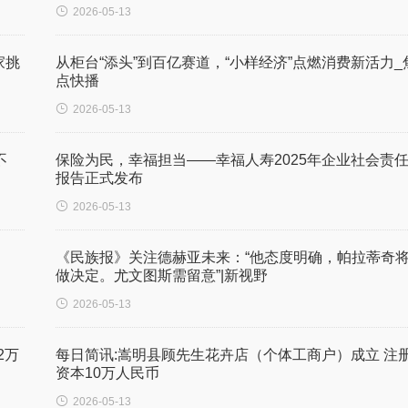

2026-05-13
家挑
从柜台“添头”到百亿赛道，“小样经济”点燃消费新活力_
点快播

2026-05-13
不
保险为民，幸福担当——幸福人寿2025年企业社会责
报告正式发布

2026-05-13
《民族报》关注德赫亚未来：“他态度明确，帕拉蒂奇
做决定。尤文图斯需留意”|新视野

2026-05-13
2万
每日简讯:嵩明县顾先生花卉店（个体工商户）成立 注
资本10万人民币

2026-05-13