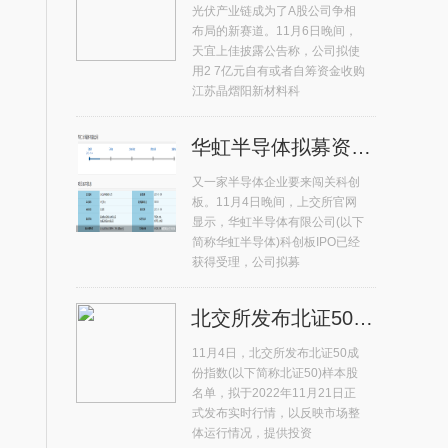
光伏产业链成为了A股公司争相
布局的新赛道。11月6日晚间，
天宜上佳披露公告称，公司拟使
用2 7亿元自有或者自筹资金收购
江苏晶熠阳新材料科
华虹半导体拟募资180亿元冲击科创板 年内排名第二
又一家半导体企业要来闯关科创
板。11月4日晚间，上交所官网
显示，华虹半导体有限公司(以下
简称华虹半导体)科创板IPO已经
获得受理，公司拟募
北交所发布北证50成份指数首发样本股 总市值占比71%
11月4日，北交所发布北证50成
份指数(以下简称北证50)样本股
名单，拟于2022年11月21日正
式发布实时行情，以反映市场整
体运行情况，提供投资