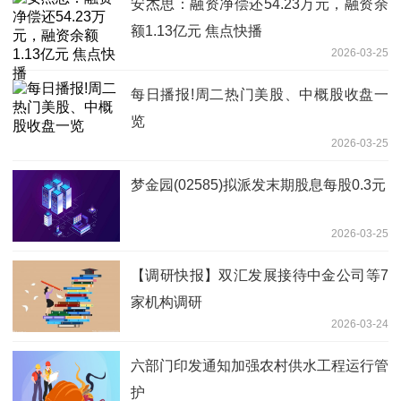
安杰思：融资净偿还54.23万元，融资余
额1.13亿元 焦点快播
2026-03-25
每日播报!周二热门美股、中概股收盘一
览
2026-03-25
梦金园(02585)拟派发末期股息每股0.3元
2026-03-25
【调研快报】双汇发展接待中金公司等7
家机构调研
2026-03-24
六部门印发通知加强农村供水工程运行管
护