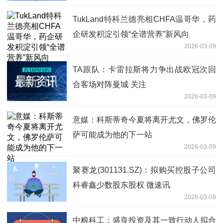
TukLand特科兰德亮相CHFA温哥华，药
企研发积淀引领“全谱营养”新风向
2026-03-09
TA跟队：卡雷拉斯将力争出战欧冠次回
合客场对阵曼城 关注
2026-03-09
意媒：科斯蒂奇今夏将离开尤文，佛罗伦
萨可能成为他的下一站
2026-03-09
聚赛龙(301131.SZ)：拟购买控股子公司
科睿鑫少数股东股权 微速讯
2026-03-09
中粮科工：盛良投资及其一致行动人拟合