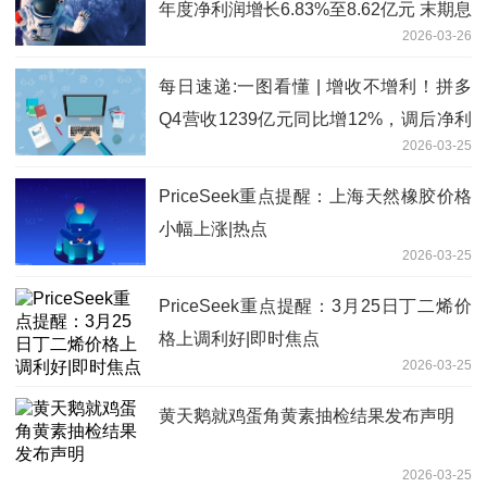
年度净利润增长6.83%至8.62亿元 末期息
2026-03-26
20.90分
每日速递:一图看懂 | 增收不增利！拼多
Q4营收1239亿元同比增12%，调后净利
2026-03-25
却下跌12%；高管称“力争三年再造一个
拼多多”
PriceSeek重点提醒：上海天然橡胶价格
小幅上涨|热点
2026-03-25
PriceSeek重点提醒：3月25日丁二烯价
格上调利好|即时焦点
2026-03-25
黄天鹅就鸡蛋角黄素抽检结果发布声明
2026-03-25