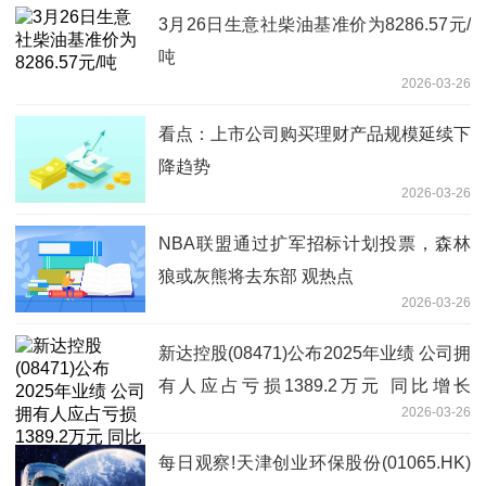
3月26日生意社柴油基准价为8286.57元/
吨
2026-03-26
看点：上市公司购买理财产品规模延续下
降趋势
2026-03-26
NBA联盟通过扩军招标计划投票，森林
狼或灰熊将去东部 观热点
2026-03-26
新达控股(08471)公布2025年业绩 公司拥
有人应占亏损1389.2万元 同比增长
2026-03-26
68.22% 焦点速递
每日观察!天津创业环保股份(01065.HK)