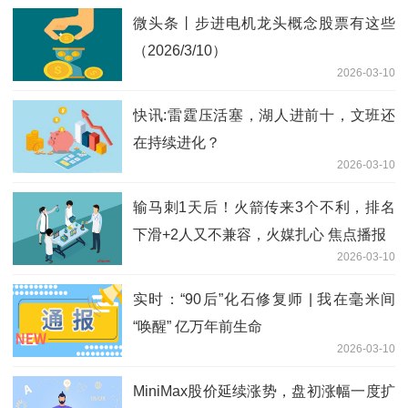
微头条丨步进电机龙头概念股票有这些
（2026/3/10）
2026-03-10
快讯:雷霆压活塞，湖人进前十，文班还
在持续进化？
2026-03-10
输马刺1天后！火箭传来3个不利，排名
下滑+2人又不兼容，火媒扎心 焦点播报
2026-03-10
实时：“90后”化石修复师 | 我在毫米间
“唤醒” 亿万年前生命
2026-03-10
MiniMax股价延续涨势，盘初涨幅一度扩