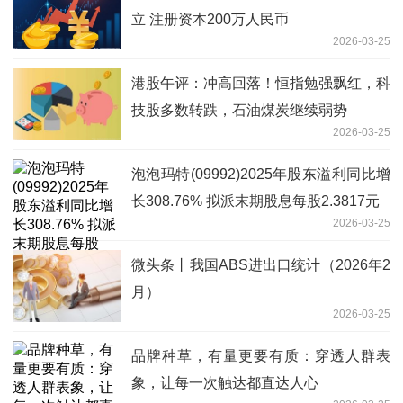
立 注册资本200万人民币
2026-03-25
港股午评：冲高回落！恒指勉强飘红，科
技股多数转跌，石油煤炭继续弱势
2026-03-25
泡泡玛特(09992)2025年股东溢利同比增
长308.76% 拟派末期股息每股2.3817元
2026-03-25
微头条丨我国ABS进出口统计（2026年2
月）
2026-03-25
品牌种草，有量更要有质：穿透人群表
象，让每一次触达都直达人心