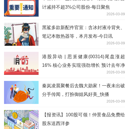
计减持不超3%公司股份-每日聚焦
2026-03-09
黑鲨多款新配件官宣：含冰封液冷背夹、
笔记本散热器等，本月发布-今日讯
2026-03-09
港股异动 | 思派健康(00314)尾盘涨超
16% 核心业务实现强劲增长 预计去年净
2026-03-09
亏损收窄超六成 观察
秦岚凌晨聚餐后去魏大勋家！一夜未出破
分手传闻，打扮御姐风好美_快播
2026-03-09
【报资讯】100股可领！仲景食品免费给
股东送西洋参