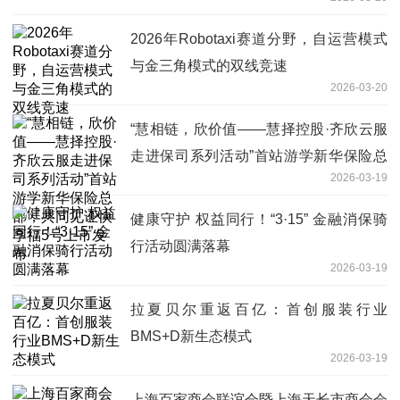
2026年Robotaxi赛道分野，自运营模式
与金三角模式的双线竞速
2026-03-20
“慧相链，欣价值——慧择控股·齐欣云服
走进保司系列活动”首站游学新华保险总
2026-03-19
部，共同见证快享福5号上市发布
健康守护 权益同行！“3·15” 金融消保骑
行活动圆满落幕
2026-03-19
拉夏贝尔重返百亿：首创服装行业
BMS+D新生态模式
2026-03-19
上海百家商会联谊会暨上海天长市商会会