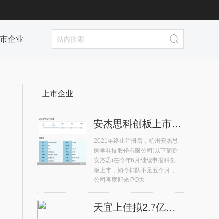
市企业
-
上市企业
安杰思科创板上市排队不足五个月 再度迎来IPO大考
2021年终止注册后，杭州安杰思
医学科技股份有限公司(以下简称
安杰思)在今年6月继续申报科创
板上市，如今排队不足五个月，
公司再度迎来IPO大
天宜上佳拟2.7亿元收购晶熠阳90%股权 系高铁动车组供应商