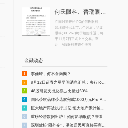
何氏眼科、普瑞眼科11月7日上市 A股眼科赛道个股达5只
在同时期开始IPO的何氏眼科、
普瑞眼科已上市几个月后，华厦
眼科(301267)终于姗姗来迟，将
于11月7日正式上市交易。至
此，A股眼科赛道个股将
金融动态
李佳琦，何不食肉糜？
1
9月12日证券之星早间消息汇总：央行公布重磅数据
2
48股研发支出总额占比超过60%
3
国风茶饮品牌茶花絮完成1000万元Pre-A轮融资
4
恒大地产再被执行12亿 恒大地产累计被执行超549亿
5
重磅经济数据出炉！如何影响股债？来看解读
6
深圳放松“限外令”，港澳居民可直接买商办物业，中介：有人连夜冒雨买楼
7