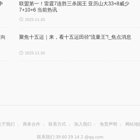
申
联盟第一！雷霆7连胜三杀国王 亚历山大33+8威少
7+10+6 当前热讯

2025-11-20
西向
聚焦十五运｜来，看十五运田径“流量王”!_焦点消息

2025-11-20
关于我们
商务合作
联系方式
加入我们
免责声明
网站地
|
|
|
|
|
联系我们:39 60 29 14 2 @qq.com