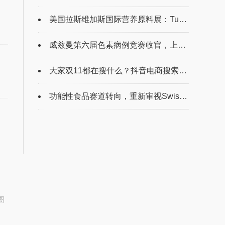
美国拉斯维加斯国际营养原料展：TukLand科学营养理念引行业瞩目
威兹曼第六届色素病例竞赛收官，上海玫瑰展现卓越临床实力
大家双11都在搜什么？抖音电商搜索榜新鲜出炉
功能性食品赛道转向，重新审视Swisse的市场布局逻辑
图