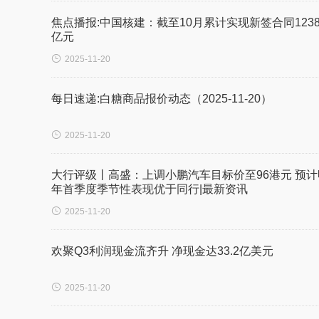
焦点播报:中国核建：截至10月累计实现新签合同1238
亿元

2025-11-20
每日速递:白糖商品报价动态（2025-11-20）

2025-11-20
大行评级丨高盛：上调小鹏汽车目标价至96港元 预计
年首季度季节性表现优于同行|最新资讯

2025-11-20
欢聚Q3利润现金流齐升 净现金达33.2亿美元

2025-11-20