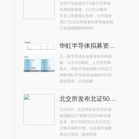
光伏产业链成为了A股公司争相
布局的新赛道。11月6日晚间，
天宜上佳披露公告称，公司拟使
用2 7亿元自有或者自筹资金收购
江苏晶熠阳新材料科
华虹半导体拟募资180亿元冲击科创板 年内排名第二
又一家半导体企业要来闯关科创
板。11月4日晚间，上交所官网
显示，华虹半导体有限公司(以下
简称华虹半导体)科创板IPO已经
获得受理，公司拟募
北交所发布北证50成份指数首发样本股 总市值占比71%
11月4日，北交所发布北证50成
份指数(以下简称北证50)样本股
名单，拟于2022年11月21日正
式发布实时行情，以反映市场整
体运行情况，提供投资