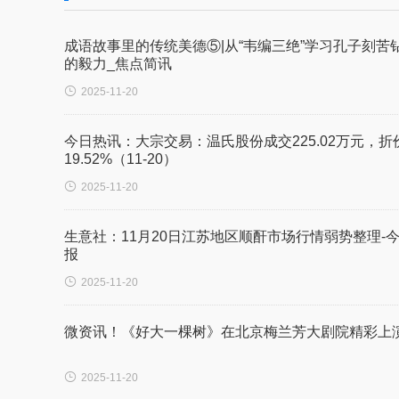
成语故事里的传统美德⑤|从“韦编三绝”学习孔子刻苦
的毅力_焦点简讯

2025-11-20
今日热讯：大宗交易：温氏股份成交225.02万元，折
19.52%（11-20）

2025-11-20
生意社：11月20日江苏地区顺酐市场行情弱势整理-
报

2025-11-20
微资讯！《好大一棵树》在北京梅兰芳大剧院精彩上

2025-11-20