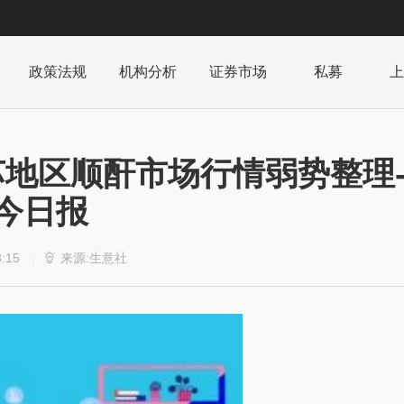
政策法规
机构分析
证券市场
私募
上
苏地区顺酐市场行情弱势整理
今日报
3:15
来源:生意社

|