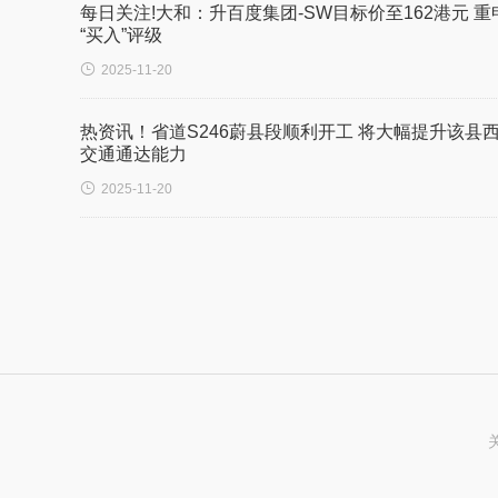
每日关注!大和：升百度集团-SW目标价至162港元 重
“买入”评级

2025-11-20
热资讯！省道S246蔚县段顺利开工 将大幅提升该县
交通通达能力

2025-11-20