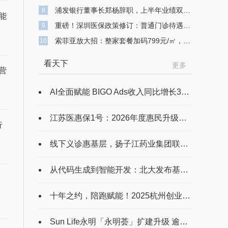
浦发银行董事长郑杨辞职，上半年业绩双降，不良贷款余额743亿元
8
能
重磅！深圳医保政策修订：普通门诊待遇提升 高额医疗费用可“二次报销”
9
索菲亚放大招：整家套餐加码799元/㎡，打造高品质整家定制
10
看天下
更多
营
AI全面赋能 BIGO Ads收入同比增长33.1%
江苏医惠保1号：2026年度惠民升级！30元解锁双重医疗保障
行
线下义诊惠基层，扬子江药业集团联合国糖尿病日护航“糖友”健康
从代码生成到智能开发：北大发布基于昇腾平台软件开发解决方案
十年之约，陪跑赋能！2025杭州创业者大会邀您共赴创业嘉年华
Sun Life永明「永明荟」扩建升级 逾万尺维港空间重塑尊贵服务体验