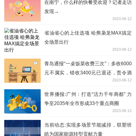
在南宁，什么样的快餐受欢迎？记者走访
发现→
2023-06-12
省油省心的上佳选项 哈弗枭龙MAX搞定
全场景出行
2023-06-12
青岛通报“一桌饭菜收费三次”：多收6000
元不属实，错收3400元已退还，责令酒
2023-06-12
店停业整顿 全球速读
世界播报:广州：打造“活力千年商都” 力
争至2035年全市形成33个重点商圈
2023-06-12
当前动态:实现多场景节能减排，联塑班
皓为国家能源转型贡献力量