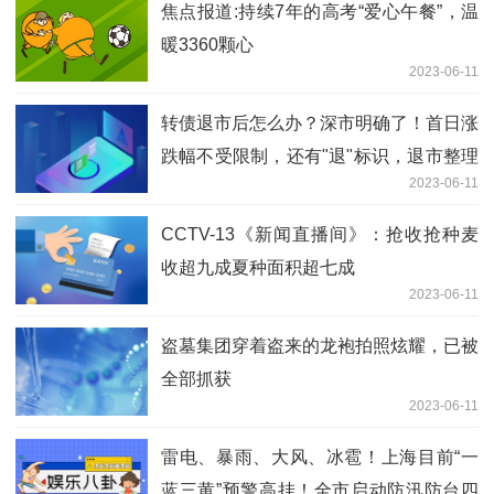
焦点报道:持续7年的高考“爱心午餐”，温
暖3360颗心
2023-06-11
转债退市后怎么办？深市明确了！首日涨
跌幅不受限制，还有"退"标识，退市整理
2023-06-11
期15个交易日
CCTV-13《新闻直播间》：抢收抢种麦
收超九成夏种面积超七成
2023-06-11
盗墓集团穿着盗来的龙袍拍照炫耀，已被
全部抓获
2023-06-11
雷电、暴雨、大风、冰雹！上海目前“一
蓝三黄”预警高挂！全市启动防汛防台四