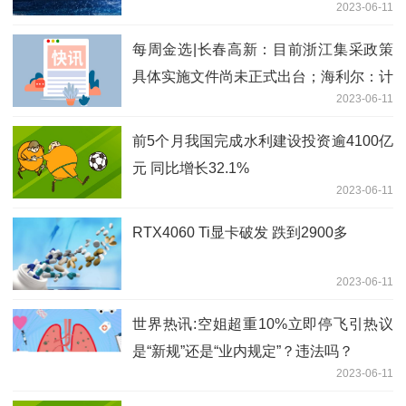
2023-06-11
大7.8%
每周金选|长春高新：目前浙江集采政策
具体实施文件尚未正式出台；海利尔：计
2023-06-11
划用于支付分红款的银行账户被临时冻结
前5个月我国完成水利建设投资逾4100亿
元 同比增长32.1%
2023-06-11
RTX4060 Ti显卡破发 跌到2900多
2023-06-11
世界热讯:空姐超重10%立即停飞引热议
是“新规”还是“业内规定”？违法吗？
2023-06-11