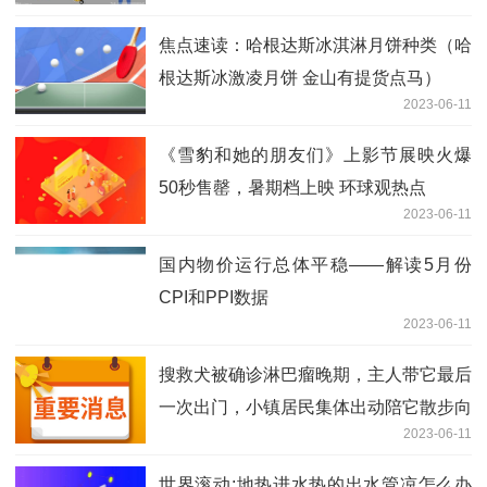
焦点速读：哈根达斯冰淇淋月饼种类（哈
根达斯冰激凌月饼 金山有提货点马）
2023-06-11
《雪豹和她的朋友们》上影节展映火爆
50秒售罄，暑期档上映 环球观热点
2023-06-11
国内物价运行总体平稳——解读5月份
CPI和PPI数据
2023-06-11
搜救犬被确诊淋巴瘤晚期，主人带它最后
一次出门，小镇居民集体出动陪它散步向
2023-06-11
它告别
世界滚动:地热进水热的出水管凉怎么办