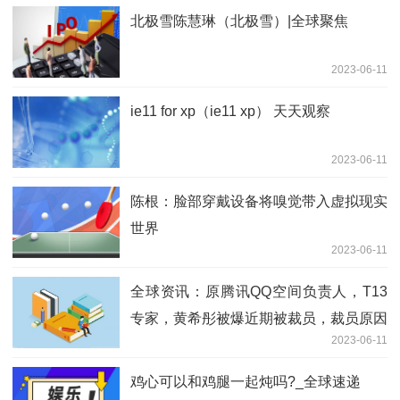
北极雪陈慧琳（北极雪）|全球聚焦
2023-06-11
ie11 for xp（ie11 xp） 天天观察
2023-06-11
陈根：脸部穿戴设备将嗅觉带入虚拟现实
世界
2023-06-11
全球资讯：原腾讯QQ空间负责人，T13
专家，黄希彤被爆近期被裁员，裁员原因
2023-06-11
令人唏嘘。。
鸡心可以和鸡腿一起炖吗?_全球速递