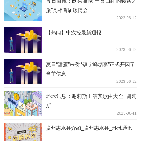
每日简讯：欧莱雅携“一支口红的碳索之
旅”亮相首届碳博会
2023-06-12
【热闻】中疾控最新通报！
2023-06-12
夏日“甜蜜”来袭 “镇宁蜂糖李”正式开园了-
当前信息
2023-06-12
环球讯息：谢莉斯王洁实歌曲大全_谢莉
斯
2023-06-11
贵州惠水县介绍_贵州惠水县_环球通讯