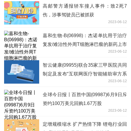
高邮警方通报轿车撞人事件：致2死7
伤，涉事驾驶员已被抓获
2023-06-12
嘉和生物-B(06998)：杰诺单抗用于治疗
复发/难治性外周T细胞淋巴瘤的新药上市
2023-06-12
申请未获批准 全球热点评
智云健康(09955)联合35家三甲医院共同
制定及发布“互联网医疗智能辅助审方系
2023-06-12
统的构建与应用”专家共识 全球今亮点
全球今日报丨百胜中国(09987)6月9日斥
资约100万美元回购1.67万股
2023-06-12
定增规模缩水 扩产热情下降 锂电行业回