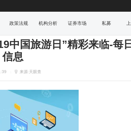
政策法规
机构分析
证券市场
私募
上
5·19中国旅游日”精彩来临-每
信息
1:39
来源:天眼查

|