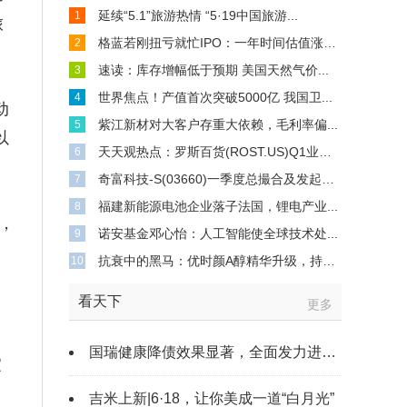
延续“5.1”旅游热情 “5·19中国旅游...
1
旅
格蓝若刚扭亏就忙IPO：一年时间估值涨至10倍
2
速读：库存增幅低于预期 美国天然气价...
3
世界焦点！产值首次突破5000亿 我国卫...
4
动
紫江新材对大客户存重大依赖，毛利率偏...
5
以
天天观热点：罗斯百货(ROST.US)Q1业绩超...
6
奇富科技-S(03660)一季度总撮合及发起贷...
7
福建新能源电池企业落子法国，锂电产业...
8
家，
诺安基金邓心怡：人工智能使全球技术处...
9
抗衰中的黑马：优时颜A醇精华升级，持续...
10
看天下
更多
国瑞健康降债效果显著，全面发力进军大健康
家
吉米上新|6·18，让你美成一道“白月光”