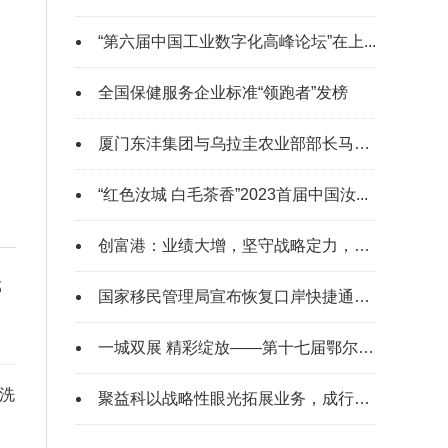
“第六届中国工业数字化高峰论坛”在上...
全国保健服务企业标准“领跑者”发榜
厦门东沣集团与乌拉圭农业部部长马托斯...
“红色汝城 白毛茶香”2023首届中国汝...
创富港：业绩大增，坚守战略定力，打造...
部
国家移民管理局宣布恢复口岸快捷通关 ...
一城双展 精彩绽放——第十七届鄂尔多...
洗
聚益科以战略性眼光拓展业务，成行业佼佼者