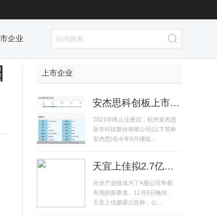
市企业
日
上市企业
安杰思科创板上市排队不足五个月...
2021年终止注册后，杭州安杰思
医学科技股份有限公司(以下简称
安杰思)在今年6月继续...
天宜上佳拟2.7亿元收购晶熠阳90%...
光伏产业链成为了A股公司争相
布局的新赛道。11月6日晚间，
天宜上佳披露公告称，公...