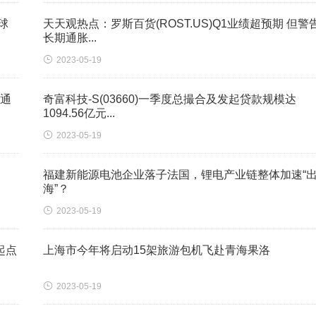
球
天天观热点：罗斯百货(ROST.US)Q1业绩超预期 但警
长期通胀...

2023-05-19
事通
奇富科技-S(03660)一季度总撮合及发起贷款规模达
1094.56亿元...

2023-05-19
福建新能源电池企业落子法国，锂电产业链整体加速“
海”？

2023-05-19
起点
上海市今年将启动15架旅游包机飞赴青海果洛

2023-05-19