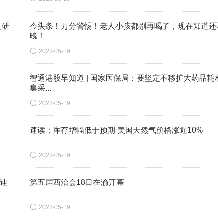
人研
今头条！万分警惕！老人小孩都别再喝了，现在知道还
晚！

2023-05-19
智通港股早知道 | 国家医保局：要坚定不移扩大药品耗
集采...

2023-05-19
速读：库存增幅低于预期 美国天然气价格涨近10%

2023-05-19
快速
第五届西洽会18日在渝开幕

2023-05-19