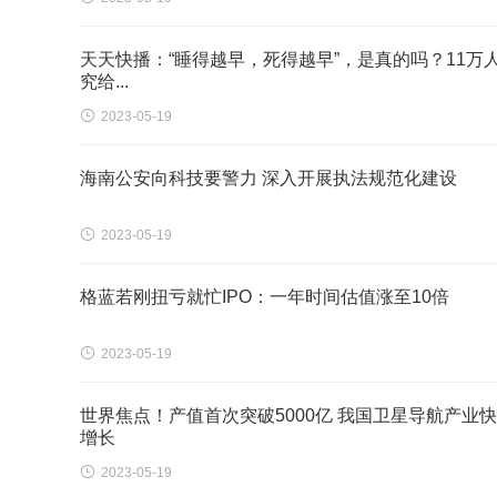
天天快播：“睡得越早，死得越早”，是真的吗？11万
究给...

2023-05-19
海南公安向科技要警力 深入开展执法规范化建设

2023-05-19
格蓝若刚扭亏就忙IPO：一年时间估值涨至10倍

2023-05-19
世界焦点！产值首次突破5000亿 我国卫星导航产业
增长

2023-05-19