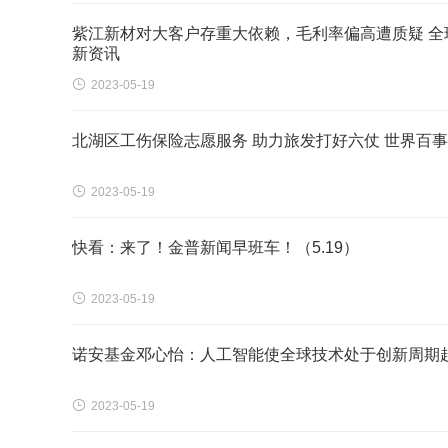
紫江新材对大客户存重大依赖，毛利率偏高遭质疑 全
新资讯

2023-05-19
北湖区工伤保险志愿服务 助力旅发打好六仗 世界百

2023-05-19
快看：来了！金普新闻早班车！（5.19）

2023-05-19
诺安基金邓心怡：人工智能使全球技术处于创新周期

2023-05-19