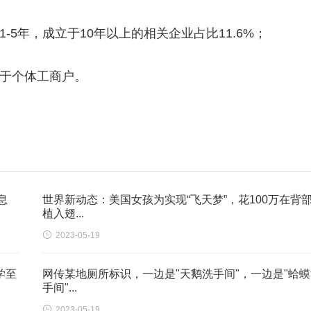
-5年，成立于10年以上的相关企业占比11.6%；
属于个体工商户。
息
世界新动态：美国女孩为实现“飞天梦”，花100万在背
植入翅...

2023-05-19
学至
网传某地厕所标识，一边是"天鹅洗手间"，一边是"蛤蟆
手间"...

2023-05-19