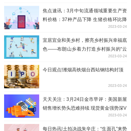
焦点速讯：3月中旬流通领域重要生产资
料价格：37种产品下降 生猪价格环比降
2023-03-24
4.4%
宜居宜业和美乡村，擦亮乡村振兴幸福底
色——布朗山乡着力打造乡村振兴的“云
2023-03-24
南样本”
今日观点!潍烟高铁烟台西站钢结构封顶
2023-03-24
天天关注：3月24日金市早评：美国新屋
销售增长势头恐难持续 现货黄金强势深V
2023-03-24
每日热讯!土拍决战朱辛庄：“生面孔”来势