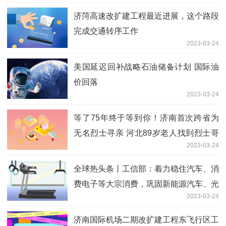
济菏高速改扩建工程最近进展，这个路段
完成交通转序工作
2023-03-24
美国延迟回补战略石油储备计划 国际油
价回落
2023-03-24
等了75年终于等到你！济南首次跨省为
无名烈士寻亲 河北89岁老人找到烈士哥
2023-03-24
哥
全球热头条丨工信部：着力稳住汽车、消
费电子等大宗消费，巩固新能源汽车、光
2023-03-24
伏、移动通信、电力装备等优势产业领先
地位
济南国际机场二期改扩建工程东飞行区工