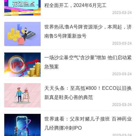
程全面开工，2024年6月完工
2023-03-24
世界热讯:鲁A号牌资源渐少，本周起，济
南鲁S号牌重新放号
2023-03-24
一场沙尘暴空气“含沙量”增加 他们启动紧
急预案
2023-03-24
天天头条：至高抵¥800！ECCO以旧换
新真是鞋美心善的典范
2023-03-24
世界速看：父亲对赌儿子接班 百神药业
几经腾挪冲刺IPO
2023-03-24