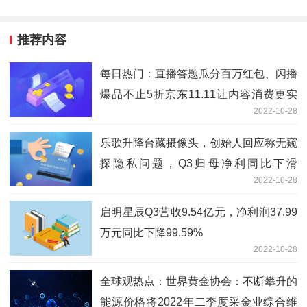
推荐内容
每日热门：直播答题瓜分百万红包、闪播
爆品不止5折京东11.11让内容消费更实
2022-10-28
在
乐歌升降台藏摄像头，创始人回应称无窥
探隐私问题，Q3归母净利同比下滑
2022-10-28
29.57%
启明星辰Q3营收9.54亿元，净利润37.99
万元同比下降99.59%
2022-10-28
全球观热点：世界黄金协会：不断攀升的
能源价格将2022年二季度采金业综合维