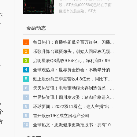
股，ST大集(000564)已站在了面
值退市的悬崖边。ST大...
不
方
金融动态
每日热门：直播答题瓜分百万红包、闪播...
1
乐歌升降台藏摄像头，创始人回应称无窥...
2
自
启明星辰Q3营收9.54亿元，净利润37.99万...
3
金
全球观热点：世界黄金协会：不断攀升的...
4
勤上股份前三季度营收4.8亿元，同比下滑46.3%
5
天天热资讯！电动驱动模块存制造偏差，...
6
世界快资讯丨四川发改委：猪肉价格进入...
7
%。
环球要闻：2022双11看点：达人主播“出...
8
个
首开股份19亿成立房地产公司
9
方
全球热文：思派健康更新招股书：拥有103...
10