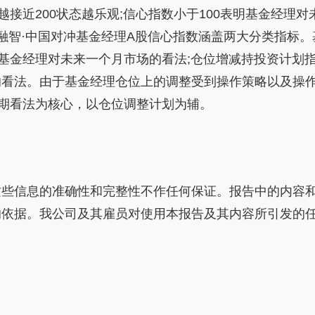
越接
近
200状态越乐观;信心指数小于100表明
基金
经理对
融智·中国对冲
基金
经理A股信心指数涵盖两大分类指标。
基金
经理对未来一个月市场的看法;仓位增减持
投资
计划
的看法。由于
基金
经理仓位上的调整受到操作策略以及操
期看法为核心，以仓位调整计划为辅。
这些信息的准确
性
和完整
性
不作任何保证。报告中的内容
的依据。我公司及其雇员对使用本报告及其内容所引发的