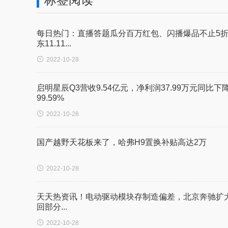
每日热门：直播答题瓜分百万红包、闪播爆品不止5
东11.11...

2022-10-28
启明星辰Q3营收9.54亿元，净利润37.99万元同比下
99.59%

2022-10-28
国产越野天花板来了，哈弗H9置换补贴高达2万

2022-10-28
天天热资讯！电动驱动模块存制造偏差，北京奔驰扩
回部分...

2022-10-28