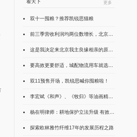
看天下
更多
双十一囤粮？推荐凯锐思猫粮
超
前三季营收利润均两位数增长，北京汽车...
这是我决定来北京我主良缘相亲的原因，...
要高效更要舒适，城配物流用车就选北汽...
、
双11预售开场，凯锐思喊你囤粮啦！
市
李宏斌《和声》、《牧归》等油画精品上...
杨在明律师：耕地保护立法升级 有效缓...
探索欧林雅竹纤维17年的发展历程之路