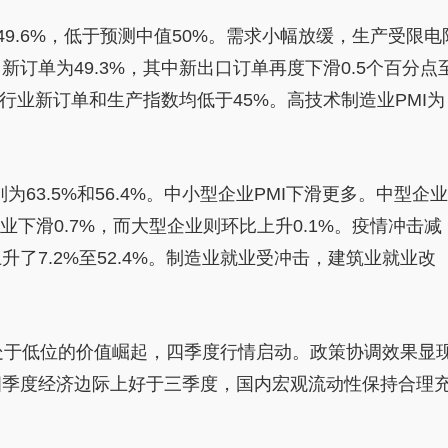
至49.6%，低于预测中值50%。需求小幅放缓，生产受限电
订单为49.3%，其中新出口订单再度
下滑
0.5个百分点
能行业新订单和生产指数均低于45%。高技术制造业PMI为
63.5%和56.4%。中小型企业PMI
下滑
更多。中型企业
企业
下滑
0.7%，而大型企业则环比上升0.1%。
疫情
冲击减
了7.2%至52.4%。制造业就业受冲击，建筑业就业改
处于低位的价值崛起，四季度行情启动。政策协调效果显
四季度经济边际上好于三季度，国内宏观流动
性
保持合理