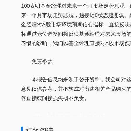
100表明
基金
经理对未来一个月市场走势乐观，
来一个月市场走势悲观，越接
近
0状态越悲观。
金
经理对A股市场环境预期信心指标，直接反映
标通过仓位调整间接反映
基金
经理对未来市场
习
惯的影响，我们以
基金
经理直接对A股市场预
免责条款
本报告信息均来源于公开资料，我公司对
意见仅供参考，并不构成对所述相关产品购买
何直接或间接损失概不负责。
关键词：
私募
基金经理
信心指数
回升
仓位
A股
标签阅读