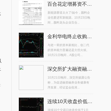
百合花定增募资不超11.77亿元 ...
新能源赛道太火了!如今，颜料企
募
业也要进军新能源。10月23日晚
间，颜料龙头企业百合...
金利华电终止收购成都润博100%股...
，
与老一辈的资本家相比，创二代
的资本能力普遍还是欠些火候。
10月21日晚间，A股公司...
以
深交所扩大融资融券标的股票范围...
上
10月21日晚间，深交所披露公告
称，为促进融资融券业务健康有
仓
序发展，经证监会批准...
连续10天收盘价低于1元/股 ST大...
连续10个交易日收盘价低于1元