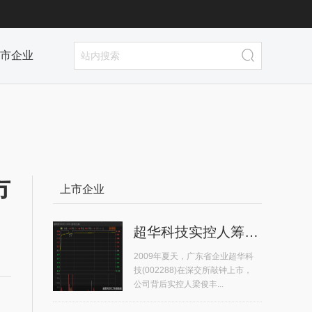
市企业
市
上市企业
超华科技实控人筹划控制权变更停...
2009年夏天，广东省企业超华科
技(002288)在深交所敲钟上市，
公司背后实控人梁俊丰...