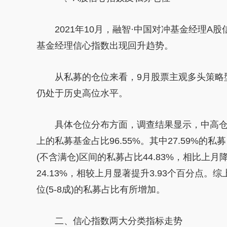
2021年10月，融智·中国对冲
基金
经理A股信
基金
经理信心指数出现回升趋势。
从
私募
的仓位来看，9月
股票
主观多头策略
仍处于历史高位水
平
。
具体仓位分布方面，调查结果显示，中高
上的
私募
基金
占比96.55%。其中27.59%的
私募
(不含满仓)区间的
私募
占比44.83%，相比上月降
24.13%，相较上月显著提升3.93个百分点。综
位(5-8成)的
私募
占比有所增加。
二、信心指数两大分类指标走势