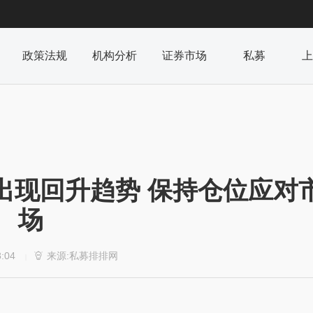
政策法规
机构分析
证券市场
私募
上
出现回升趋势 保持仓位应对
场
8:04
来源:私募排排网

|