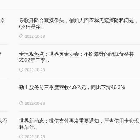
折京
乐歌升降台藏摄像头，创始人回应称无窥探隐私问题，
Q3归母净...

2022-10-28
降
全球观热点：世界黄金协会：不断攀升的能源价格将
2022年二季...

2022-10-28
勤上股份前三季度营收4.8亿元，同比下滑46.3%

2022-10-28
大召
世界新动态：微信支付再发重要通知，严查信用卡套现
释放什...

2022-10-28