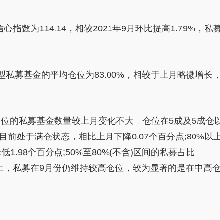
心指数为114.14，相较2021年9月环比提高1.79%，
私
型
私募
基金
的
平
均仓位为83.00%，相较于上月略微增长
仓位的
私募
基金
数量较上月变化不大，仓位在5成及5成仓
目前处于满仓状态，相比上月下降0.07个百分点;80%以
低1.98个百分点;50%至80%(不含)区间的
私募
占比
上，
私募
在9月份仍维持较高仓位，较为显著的是在中高