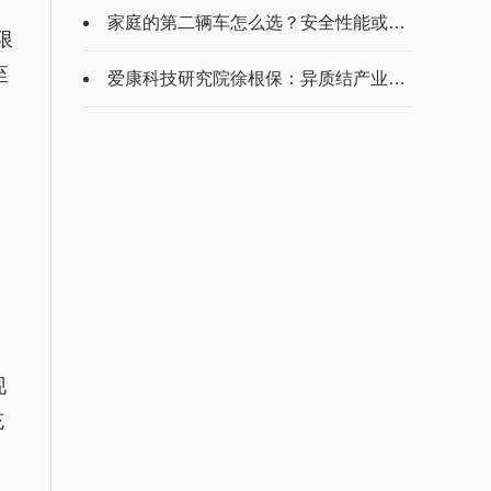
家庭的第二辆车怎么选？安全性能或是第...
限
至
爱康科技研究院徐根保：异质结产业化进...
现
充